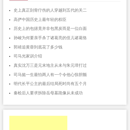
史上真正刮骨疗伤的人穿越到五代的关二
高俨中国历史上最年轻的权臣
历史上的包拯竟并非包黑炭而是一位白面
孙峻为何要亲手杀了诸葛亮的侄儿诸葛恪
郭靖追黄蓉到底花了多少钱
司马光家训介绍
真实沈万三是元末地主从未与朱元璋打过
司马懿一生最怕两人有一个令他心惊胆颤
明代长平公主的最后结局死时尚有五个月
秦桧后人要求拆除岳母墓跪像从未成功