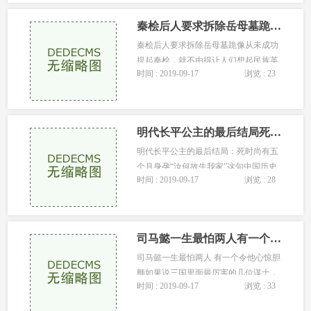
了骑术和射术，并且已经达到了技...
秦桧后人要求拆除岳母墓跪像从未成功
秦桧后人要求拆除岳母墓跪像从未成功
提起秦桧，就不由得让人们想起民族英
时间 : 2019-09-17
浏览 : 23
雄岳飞，精忠报国的岳飞受人敬重了这
么多年，是因为他从北宋末年就参...
明代长平公主的最后结局死时尚有五个月身孕
明代长平公主的最后结局：死时尚有五
个月身孕“汝何故生我家”这句中国历史
时间 : 2019-09-17
浏览 : 28
上惨痛的名言，是崇祯皇帝说给长平公
主的1644年本来应该是长平...
司马懿一生最怕两人有一个令他心惊胆颤
司马懿一生最怕两人 有一个令他心惊胆
颤如果说三国里面最厉害的几位谋士，
时间 : 2019-09-17
浏览 : 33
司马懿肯定能进前五，第三都非常有可
能他不但谋略非常高明，忍耐力也是...