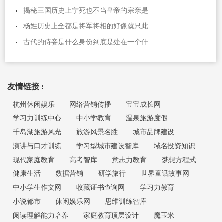
揭秘三国历史上宁死也不当皇帝的宗亲是
杨姓历史上全都是将军将相的好像就只此
古代的侍妾是什么身份到底是处在一个什
友情链接 :
杭州休闲娱乐
网络营销传播
宝宝成长网
学习力训练中心
中小学教育
温泉旅游度假
千岛湖旅游风光
旅游风景名胜
城市品牌建设
演讲与口才训练
学习型城市建设智库
域名投资知识
现代家庭教育
高考智库
意志力教育
梦想方程式
健康生活
数据营销
研学旅行
世界童话故事网
中小学生作文网
收藏证书查询网
学习力教育
小说都市
休闲娱乐网
思维训练智库
阅读理解能力培养
家庭教育顶层设计
魔玉米