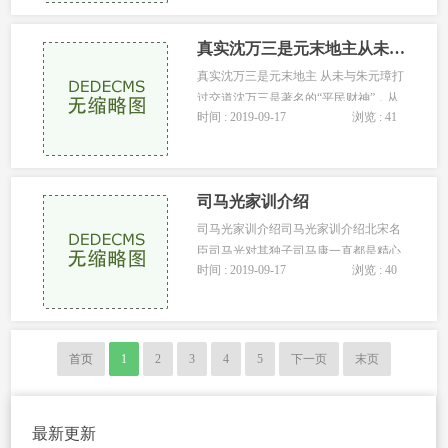
真实沈万三是元末地主从未与朱元璋打过交道
真实沈万三是元末地主 从未与朱元璋打
过交道沈万三是著名的“平民财神”，从
时间 : 2019-09-17
浏览 : 41
明代中叶起就上了年画财神爷的故事数
不胜数，而且故事里多半有朱元璋...
司马光家训介绍
司马光家训介绍司马光家训介绍北宋名
臣司马光对其独子司马康一直都是精心
时间 : 2019-09-17
浏览 : 40
教导的，《训俭示康》是司马光所写的
一篇散文，同时也是他写给儿子司...
首页
1
2
3
4
5
下一页
末页
最新更新