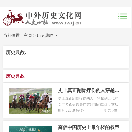
当前位置：
主页
>
历史典故
>
历史典故:
历史典故
史上真正刮骨疗伤的人穿越到五代的关二爷
史上真正刮骨疗伤的人：穿越到五代的
关二爷作为后唐庄宗时期的猛将，苌从
时间 : 2019-09-17
浏览 : 40
简的出身可谓一般，其祖上世世代代以
屠羊为生不过，也正因为这一祖传职
业...
高俨中国历史上最年轻的权臣