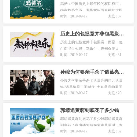
高俨：中国历史上最年轻的权臣权臣，
指有权势之臣，专指掌权而专横的大臣
时间 : 2019-09-17
浏览 : 37
在历史上，权臣层出不穷，如赵高、霍
光、董卓、曹操、司马师、刘裕、杨
坚...
历史上的包拯竟并非包黑炭而是一位白面书生
历史上的包拯竟并非包黑炭：而是一位
白面书生包拯，字希仁，庐州合肥人，
时间 : 2019-09-17
浏览 : 31
北宋名臣包拯廉洁公正、立朝刚毅，不
附权贵，铁面无私，且英明决断，敢
于...
孙峻为何要亲手杀了诸葛亮的侄儿诸葛恪
孙峻为何要亲手杀了诸葛亮的侄儿诸葛
恪?诸葛恪是三国时代, 大名鼎鼎的蜀国
时间 : 2019-09-17
浏览 : 20
承相诸葛亮的侄儿对于诸葛亮, 有人有一
评价, 比较精确: 善于治...
郭靖追黄蓉到底花了多少钱
郭靖追黄蓉到底花了多少钱郭靖追黄蓉
到底花了多少钱郭靖在蒙古草原时，本
时间 : 2019-09-17
浏览 : 32
就是一员猛将，他拜了哲别为师，学习