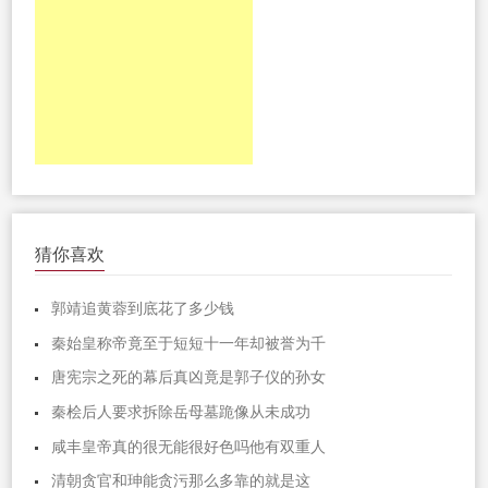
猜你喜欢
郭靖追黄蓉到底花了多少钱
秦始皇称帝竟至于短短十一年却被誉为千
唐宪宗之死的幕后真凶竟是郭子仪的孙女
秦桧后人要求拆除岳母墓跪像从未成功
咸丰皇帝真的很无能很好色吗他有双重人
清朝贪官和珅能贪污那么多靠的就是这