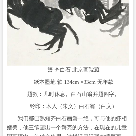
蟹 齐白石 北京画院藏
纸本墨笔 轴 134cm ×33cm 无年款
题款：几时休息。白石山翁并题四字。
钤印：木人（朱文）白石翁（白文）
我们都已熟知齐白石画蟹一绝，可与他的虾相
媲美，他三笔画出一个蟹壳的方法，在现在的儿童