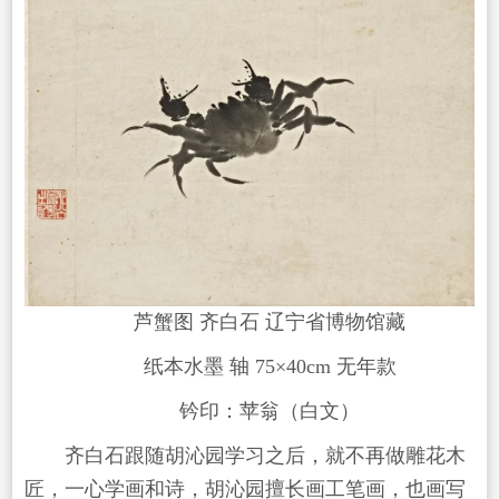
芦蟹图 齐白石 辽宁省博物馆藏
纸本水墨 轴 75×40cm 无年款
钤印：苹翁（白文）
齐白石跟随胡沁园学习之后，就不再做雕花木
匠，一心学画和诗，胡沁园擅长画工笔画，也画写