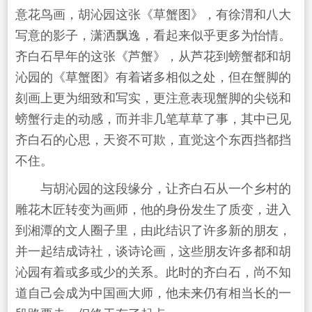
意花鸟画，胡沁园这张《草蟹图》，有徐渭和八大
写意的影子，潇洒飘逸，看起来似乎更多为怡情。
齐白石早年的这张《芦蟹》，从芦花到螃蟹都和胡
沁园的《草蟹图》有着诸多相似之处，但在蟹脚的
刻画上更为细致和写实，更注意表现蟹脚的尖锐和
螃蟹行走的动感，而并非几笔草草了事，其中已见
齐白石的心思，天资不可欺，直觉这个东西挡都挡
不住。
与胡沁园的这段缘分，让齐白石从一个乡村的
雕花木匠转变为画师，他的身份发生了质变，进入
到湘潭的文人圈子里，由此结识了许多新的朋友，
并一起结成诗社，谈诗论画，这些朋友许多都和胡
沁园有着或多或少的关系。此时的齐白石，尚不知
道自己会成为中国画大师，他未来仍有相当长的一