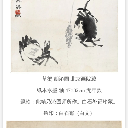
草蟹 胡沁园 北京画院藏
纸本水墨 轴 47×32cm 无年款
题款：此帧乃沁园师所作。白石补记珍藏。
钤印：白石翁（白文）