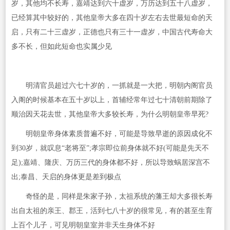
岁，其他均不长寿，嘉靖达到六十虚岁，万历达到五十八虚岁，
已经算其中较好的，其他皇帝大多在四十岁左右去世最短命的天
启，只有二十三虚岁，正德也只有三十一虚岁，中国古代寿命大
多不长，但如此短命也实属少见
明清官员超过六七十岁的，一抓就是一大把，明朝内阁官员
入阁的时候基本在五十岁以上，首辅经常年过七十清朝前期除了
顺治因天花去世，其他皇帝大多较长寿，为什么明朝皇帝早死?
明朝皇帝身体素质普遍不好，可能是导致早逝的原因成化不
到30岁，就叹息“老将至”;孝宗即位前身体就不好(可能是先天不
足);嘉靖、隆庆、万历三代的身体都不好，所以导致蜗居深宫不
出;泰昌、天启的身体更是差到极点
奇怪的是，同样是朱家子孙，太祖系统的藩王却大多很长寿
出自太祖的亲王、郡王，活到七八十岁的很常见，有的甚至生育
上百个儿子，可见明朝皇室并非天生身体不好