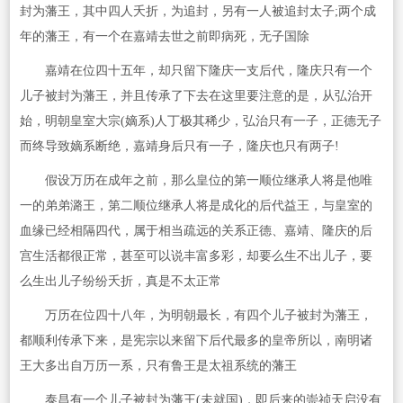
封为藩王，其中四人夭折，为追封，另有一人被追封太子;两个成
年的藩王，有一个在嘉靖去世之前即病死，无子国除
嘉靖在位四十五年，却只留下隆庆一支后代，隆庆只有一个
儿子被封为藩王，并且传承了下去在这里要注意的是，从弘治开
始，明朝皇室大宗(嫡系)人丁极其稀少，弘治只有一子，正德无子
而终导致嫡系断绝，嘉靖身后只有一子，隆庆也只有两子!
假设万历在成年之前，那么皇位的第一顺位继承人将是他唯
一的弟弟潞王，第二顺位继承人将是成化的后代益王，与皇室的
血缘已经相隔四代，属于相当疏远的关系正德、嘉靖、隆庆的后
宫生活都很正常，甚至可以说丰富多彩，却要么生不出儿子，要
么生出儿子纷纷夭折，真是不太正常
万历在位四十八年，为明朝最长，有四个儿子被封为藩王，
都顺利传承下来，是宪宗以来留下后代最多的皇帝所以，南明诸
王大多出自万历一系，只有鲁王是太祖系统的藩王
泰昌有一个儿子被封为藩王(未就国)，即后来的崇祯天启没有