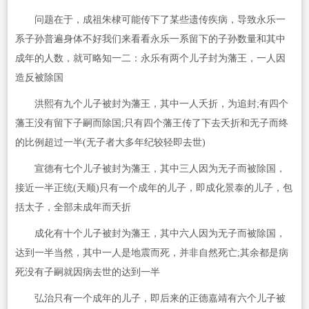
问题在于，成祖朱棣可能传下了某些遗传疾病，导致永乐一
系子孙普遍身体不好我们来看看永乐一系留下的子孙数量和其中
成年的人数，就可略知一二：永乐有两个儿子封为藩王，一人因
造反被除国
洪熙有九个儿子被封为藩王，其中一人夭折，为追封;有四个
藩王没有留下子嗣而除国;只有四个藩王传了下去夭折和无子而终
的比例超过一半(无子者大多年纪较轻即去世)
宣德有七个儿子被封为藩王，其中三人因为无子而被除国，
接近一半正统(天顺)只有一个成年的儿子，即成化景泰的儿子，包
括太子，全部未成年而夭折
成化有十个儿子被封为藩王，其中六人因为无子而被除国，
达到一半当然，其中一人是地震而死，并非自然死亡;其余都是病
死没有子嗣就因病去世的达到一半
弘治只有一个成年的儿子，即后来的正德嘉靖有六个儿子被