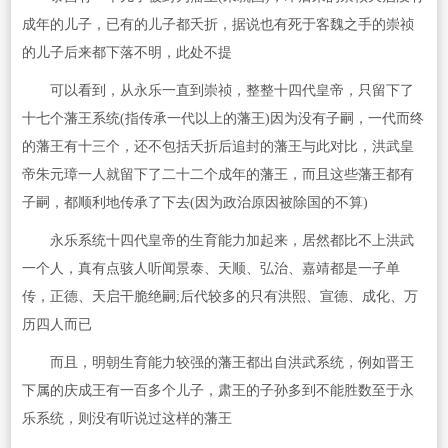
成年的儿子，已有的儿子都夭折，据说也有死于客魏之手的崇祯
的儿子后来都下落不明，此处不提
可以看到，从永乐一直到崇祯，整整十四代皇帝，只留下了
十七个藩王系统(指传承一代以上的藩王)因为没有子嗣，一代而终
的藩王有十三个，还不包括夭折后追封的藩王与此对比，洪武皇
帝朱元璋一人就留下了二十二个成年的藩王，而且这些藩王都有
子嗣，都顺利地传承了下去(因为政治原因被除国的不算)
永乐系统十四代皇帝的生育能力加起来，居然都比不上洪武
一个人，真有点骇人听闻景泰、天顺、弘治、嘉靖都是一子单
传，正德、天启干脆绝嗣;后代较多的只有洪熙、宣德、成化、万
历四人而已
而且，明朝生育能力较强的藩王都出自洪武系统，例如晋王
下属的庆成王有一百多个儿子，肃王的子孙多到不能胜数至于永
乐系统，则没有听说过这样的藩王