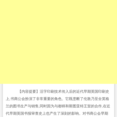
【内容提要】活字印刷技术传入后的近代早期英国印刷史
上,书商公会扮演了非常重要的角色。它既垄断了伦敦乃至全英格
兰的图书生产与销售,同时因为与都铎和斯图亚特王室的合作,在近
代早期英国书报审查史上也产生了深刻的影响。对书商公会早期