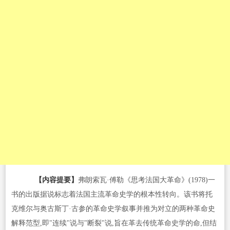
【内容提要】
弗朗索瓦·傅勒《思考法国大革命》(1978)一
书的出版据说标志着法国主流革命史学的根本性转向。该书将托
克维尔与奥古斯丁·古参的革命史学叙事并推为对立的两种革命史
解释范型,即"连续"说与"断裂"说,旨在革去传统革命史学的命,但结