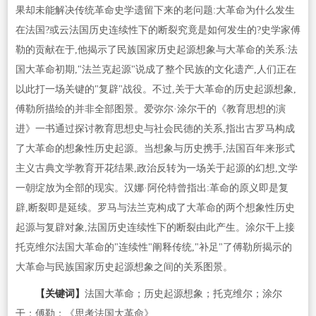
果却未能解决传统革命史学遗留下来的老问题:大革命为什么发生
在法国?或云法国历史连续性下的断裂究竟是如何发生的?史学家傅
勒的贡献在于,他揭示了民族国家历史起源想象与大革命的关系:法
国大革命初期,"法兰克起源"说成了整个民族的文化遗产,人们正在
以此打一场关键的"复辟"战役。不过,关于大革命的历史起源想象,
傅勒所描绘的并非全部图景。爱弥尔·涂尔干的《教育思想的演
进》一书通过探讨教育思想史与社会民德的关系,指出古罗马构成
了大革命的想象性历史起源。当想象与历史携手,法国百年来形式
主义古典文学教育开花结果,政治反转为一场关于起源的幻想,文学
一朝绽放为全部的现实。汉娜·阿伦特曾指出:革命的原义即是复
辟,断裂即是延续。罗马与法兰克构成了大革命的两个想象性历史
起源与复辟对象,法国历史连续性下的断裂由此产生。涂尔干上接
托克维尔法国大革命的"连续性"阐释传统,"补足"了傅勒所揭示的
大革命与民族国家历史起源想象之间的关系图景。
【关键词】
法国大革命；历史起源想象；托克维尔；涂尔
干；傅勒；《思考法国大革命》