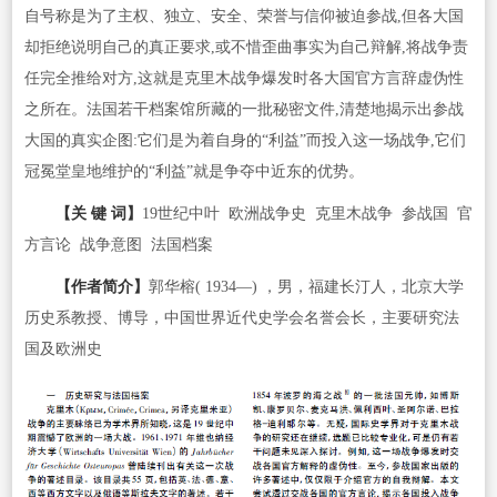
自号称是为了主权、独立、安全、荣誉与信仰被迫参战,但各大国
却拒绝说明自己的真正要求,或不惜歪曲事实为自己辩解,将战争责
任完全推给对方,这就是克里木战争爆发时各大国官方言辞虚伪性
之所在。法国若干档案馆所藏的一批秘密文件,清楚地揭示出参战
大国的真实企图:它们是为着自身的“利益”而投入这一场战争,它们
冠冕堂皇地维护的“利益”就是争夺中近东的优势。
【关 键 词】
19世纪中叶 欧洲战争史 克里木战争 参战国 官
方言论 战争意图 法国档案
【作者简介】
郭华榕( 1934—) ，男，福建长汀人，北京大学
历史系教授、博导，中国世界近代史学会名誉会长，主要研究法
国及欧洲史