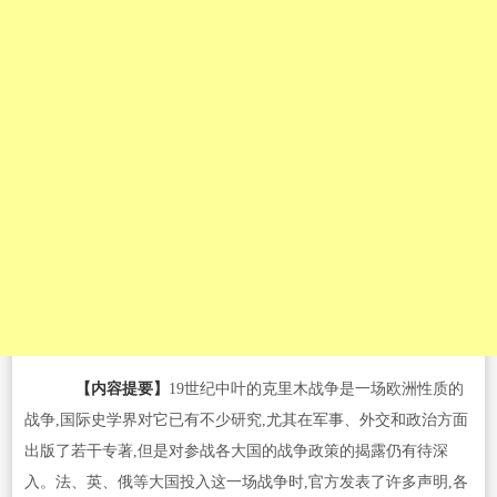
【内容提要】
19世纪中叶的克里木战争是一场欧洲性质的
战争,国际史学界对它已有不少研究,尤其在军事、外交和政治方面
出版了若干专著,但是对参战各大国的战争政策的揭露仍有待深
入。法、英、俄等大国投入这一场战争时,官方发表了许多声明,各